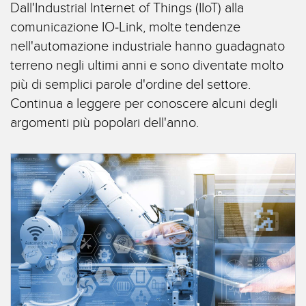
Dall'Industrial Internet of Things (IIoT) alla
IIOT E LA FABBRICA
SENSORI
INTELLIGENTE
comunicazione IO-Link, molte tendenze
Sensori fotoelettrici
nell'automazione industriale hanno guadagnato
Protocolli di comunicazione industriali
terreno negli ultimi anni e sono diventate molto
Laser per misurazione di distanza
Manutenzione predittiva
più di semplici parole d'ordine del settore.
Barriere di misura
Manutenzione predittiva
Continua a leggere per conoscere alcuni degli
argomenti più popolari dell'anno.
3D Time-of-Flight
Monitoraggio delle condizioni: manutenzione predittiva e
preventiva
Sensori radar
Monitoraggio remoto
Sensori a ultrasuoni
Monitoraggio/efficacia complessiva dei macchinari
Amplificatori a fibra ottica
Overall Equipment Effectiveness (OEE)
Fibra ottica
Richiesta di componenti, servizi o prelievo di pallet
Sensori a forcella e di etichette
Rilevamento del bordo iniziale
Sensori di luminescenza, colori e tacche di registro
Monitoraggio del livello di un serbatoio