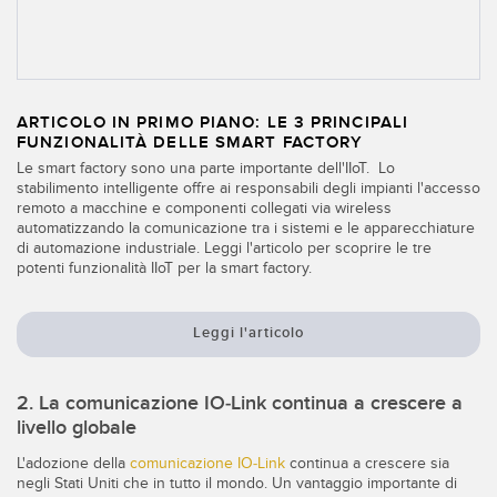
SOFTWARE
Software di configurazione dei sensori wireless
Software interfaccia utente sensore
ARTICOLO IN PRIMO PIANO: LE 3 PRINCIPALI
FUNZIONALITÀ DELLE SMART FACTORY
Software per sensori di misura Banner
Le smart factory sono una parte importante dell'IIoT. Lo
stabilimento intelligente offre ai responsabili degli impianti l'accesso
remoto a macchine e componenti collegati via wireless
TECNOLOGIA
automatizzando la comunicazione tra i sistemi e le apparecchiature
di automazione industriale. Leggi l'articolo per scoprire le tre
Sensori con IO-Link
potenti funzionalità IIoT per la smart factory.
Leggi l'articolo
2. La comunicazione IO-Link continua a crescere a
livello globale
L'adozione della
comunicazione IO-Link
continua a crescere sia
negli Stati Uniti che in tutto il mondo. Un vantaggio importante di