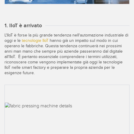
Sensori Pick-to-Light
Sensori di temperatura
LINK CORRELATI
1. IIoT è arrivato
Sensori multiraggio e sensori a raggio ampio
L'IIoT è forse la più grande tendenza nell'automazione industriale di
Lavaggio
Sensori di monitoraggio delle condizioni
oggi e le
tecnologie IIoT
hanno già un impatto sul modo in cui
operano le fabbriche. Questa tendenza continuerà nei prossimi
IO-Link
Sensori di monitoraggio delle condizioni wireless
anni man mano che sempre più aziende passeranno dal digitale
all'IIoT. È pertanto essenziale comprendere i termini utilizzati,
Sensori di vibrazioni
riconoscere come vengono implementate già oggi le tecnologie
IIoT nelle smart factory e preparare la propria azienda per le
esigenze future.
ACCESSORI
ACCESSORI
Convertitori
Set cavo