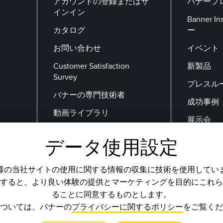
アカウントの登録またはサ
バナーブ
インイン
Banner 
カタログ
ー
お問い合わせ
イベント
Customer Satisfaction
新製品
Survey
プレスル
バナーの専門技術者
成功事例
動画ライブラリ
展示会
データ使用設定
メールアドレス
様の当社サイトの使用に関する情報の収集に技術を使用してい
すると、より良い体験の提供とマーケティングを目的にこれら
ることに同意するものとします。
ついては、バナーの
プライバシーに関するポリシー
をご覧くだ