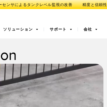
ソリューション
サポート
会社
ion
ORY
イ
ベルの監視
3D TOF
予知保全および予防保全の
ための状態監視
バ増幅器
光ファイバ
出
工場内通信
ゥライトセンサ
温度 & 振動センサ
Sensors