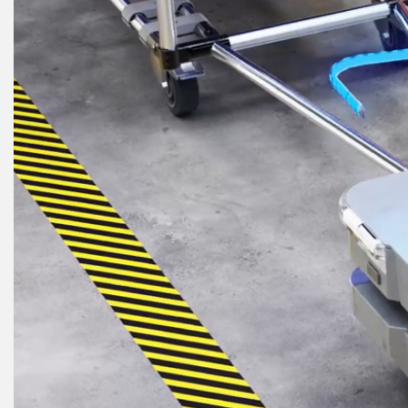
リモートI/O
REL
STATUS INDICATION
CONNECTIVITY
ACC
MEASUREMENT &
ウォッ
MONITORING SOLUTIONS
INSPECTION
付属
IO-Lin
QUALITY CONTROL
新製品
コンバ
VEHICLE DETECTION
SNAP SIGNAL
コード
PREDICTIVE MAINTENANCE
付属品
RADAR APPLICATIONS
ソフトウエア
技術