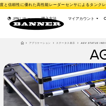
度と信頼性に優れた高性能レーダーセンサによるタンクレ
JPN | JA
購入方法
マイアカウント
アプリケーション
ステータス表示
AGV STATUS INDI
AG
セ
II
センサ
IIOT AND THE SMART
FACTORY
測定ソリューション
光電セ
Overal
SMART SENSORS
Effect
照明とインジケータ
レーダ
MACHINE GUARDING
予知保
機械の安全
スロッ
TRACK & TRACE
検出セ
機械監
産業用ワイヤレス
PICK-TO-LIGHT
Condit
BARCODE & VISION
Sensor
INDUSTRIAL ILLUMINATION