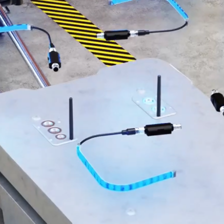
ATED LINKS
ESSORIES
ソフトウェア
シュダウン
品
k
Banner Measurement Sensor 
センサGUIソフトウェア
ータ
セット