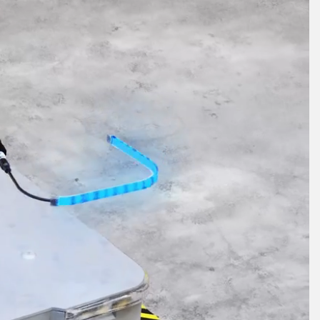
TECHNOLOGY
Software
IO-Link対応センサ