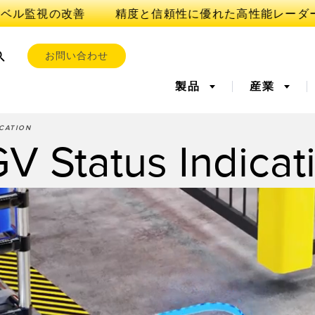
ベル監視の改善
お問い合わせ
製品
産業
CATION
V Status Indicat
ンサ
OT AND THE SMART FACT
ンサ
l Equipment
レーザー距離測定
リモート監視
測定アレ
タンクレ
iveness (OEE)
ーセンサ
超音波センサ
光ファイ
全
予知保全
前縁の検
ト、ラベル、エリア
レジマーク、カラー、およ
ピックト
ンサ
視/総合設備効率
びルミネセンスセンサ
部品、サービス、パレット
引き取りコール
ion Monitoring
Wireless Condition
Vibration 
s
Monitoring Sensors