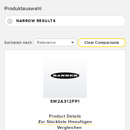
Konverter
Produktauswahl
NARROW RESULTS
SOFTWARE
Banner Measurement Sensor Software
Relevance
Sortieren nach:
Clear Comparisons
GUI-Software für Sensor
TECHNOLOGIE
Sensoren mit IO-Link
SM2A312FP1
Product Details
Zur Stückliste Hinzufügen
Vergleichen