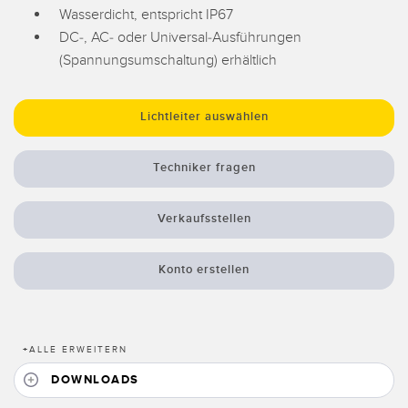
Registermarken-, Farb- und Lumineszenzsensoren
Wartung
Wasserdicht, entspricht IP67
DC-, AC- oder Universal-Ausführungen
Bestückungssensoren
(Spannungsumschaltung) erhältlich
Temperatursensoren
ZUGEHÖRIGE LINKS
Lichtvorhänge für Erfassungszwecke und Sensoren mit breitem
Lichtleiter auswählen
IO-Link
Strahlmuster
Spritzdruckbeständig
Techniker fragen
Sensoren für die Zustandsüberwachung
Funksensoren für die Zustandsüberwachung
Verkaufsstellen
Vibrationssensoren
Konto erstellen
ZUBEHÖR
ZUBEHÖR
+
ALLE ERWEITERN
DOWNLOADS
Anschlussleitungen