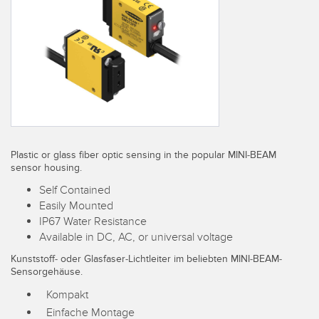
TECHNOLOGIEN
IIOT und INTELLIGENTE
FABRIK
SENSOREN
Fernüberwachung
Optoelektronische Sensoren
Füllstandsüberwachung für Tanks
Laser-Entfernungsmessung
Gesamtanlageneffektivität (GAE)
Lichtvorhänge für Messzwecke
Maschinenüberwachung/Gesamtmaschineneffektivität
Plastic or glass fiber optic sensing in the popular MINI-BEAM
3D-Entfernungsmessgerät
sensor housing.
Prognosengestützte Wartung
Radarsensoren
Self Contained
Prognosengestützte Wartung
Easily Mounted
Ultraschallsensoren
IP67 Water Resistance
Teileanforderung, Serviceanforderung oder Palettenabholung
Available in DC, AC, or universal voltage
Lichtleiterverstärker
Vorderkantenerkennung
Kunststoff- oder Glasfaser-Lichtleiter im beliebten MINI-BEAM-
Lichtleiter
Sensorgehäuse.
Werkskommunikation
Kompakt
Schlitz- und Etikettensensoren
Einfache Montage
Zustandsüberwachung: prognosengestützte und vorbeugende