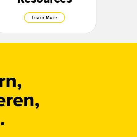
Learn More
rn,
eren,
.