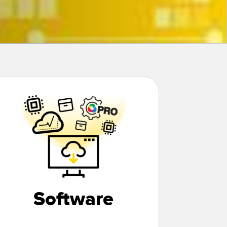
berwachung
TECHNOLOGIE
Software
Sensoren mit IO-Link
Software