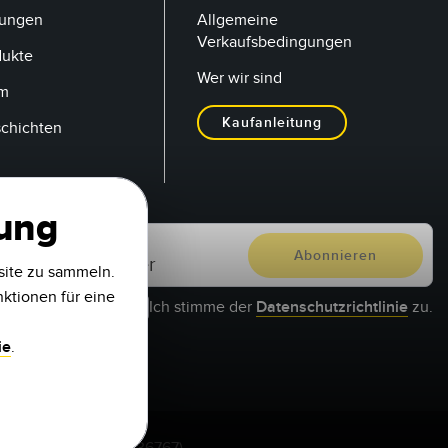
tungen
Allgemeine
Verkaufsbedingungen
dukte
Wer wir sind
um
Kaufanleitung
schichten
zung
site zu sammeln.
nktionen für eine
Ich stimme der
Datenschutzrichtlinie
zu.
ie
.