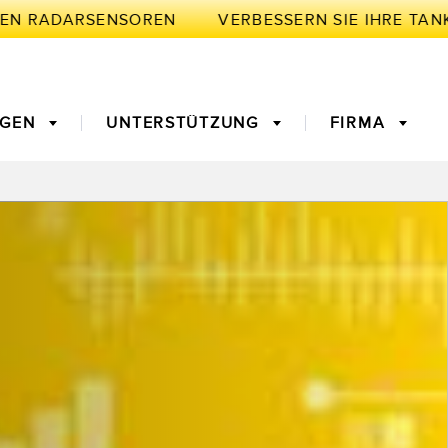
EN RADARSENSOREN
NGEN
UNTERSTÜTZUNG
FIRMA
BRIK
ivität
nge für
Maschinenüberwachung/Gesamtmaschineneffektivität
3D-Entfernungsmessgerät
ke
verstärker
Vorderkantenerkennung
Lichtleiter
oder
gssensoren
Temperatursensoren
en für die
Vibrationssensoren