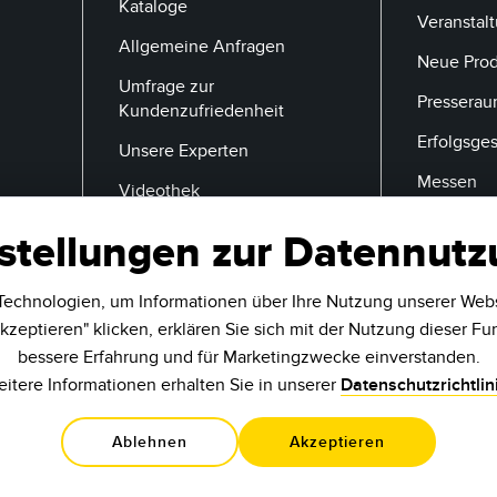
Kataloge
Veranstal
Allgemeine Anfragen
Neue Pro
Umfrage zur
Pressera
Kundenzufriedenheit
Erfolgsge
Unsere Experten
Messen
Videothek
stellungen zur Datennut
E-Mail
echnologien, um Informationen über Ihre Nutzung unserer Web
kzeptieren" klicken, erklären Sie sich mit der Nutzung dieser Fu
bessere Erfahrung und für Marketingzwecke einverstanden.
itere Informationen erhalten Sie in unserer
Datenschutzrichtlin
Ablehnen
Akzeptieren