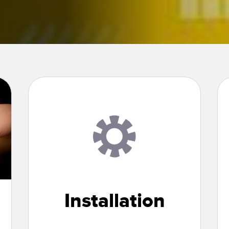
ungszwecke und
Zustandsüberwachung
Zustandsü
und vorbeugende
en mit breitem
Wartung
muster
EHÖRIGE LINKS
EHÖR
SOFTWARE
k
EHÖR
Banner Measurement Sensor 
druckbeständig
GUI-Software für Sensor
ussleitungen
ter
Installation