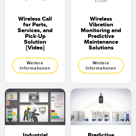
Konverter
Wireless Call
Wireless
SOFTWARE
for Parts,
Vibration
Services, and
Monitoring and
Pick-Up
Predictive
Banner Measurement Sensor Software
Solution
Maintenance
[Video]
Solutions
GUI-Software für Sensor
Weitere
Weitere
TECHNOLOGIE
Informationen
Informationen
Sensoren mit IO-Link
Industrial
Predictive