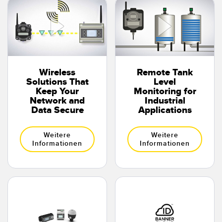
Registermarken-, Farb- und Lumineszenzsensoren
Wartung
Bestückungssensoren
Temperatursensoren
ZUGEHÖRIGE LINKS
Lichtvorhänge für Erfassungszwecke und Sensoren mit breitem
IO-Link
Wireless
Remote Tank
Strahlmuster
Solutions That
Level
Spritzdruckbeständig
Keep Your
Monitoring for
Sensoren für die Zustandsüberwachung
Network and
Industrial
Data Secure
Applications
Funksensoren für die Zustandsüberwachung
Vibrationssensoren
Weitere
Weitere
Informationen
Informationen
ZUBEHÖR
ZUBEHÖR
Anschlussleitungen