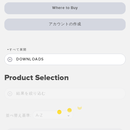
Where to Buy
RELATED LINKS
Wireless Condition Monitoring Sensors
Vibration Sensors
ウォッシュダウン
アカウントの作成
IO-Link
ACCESSORIES
+
すべて展開
付属品
DOWNLOADS
コンバータ
Product Selection
コードセット
結果を絞り込む
ソフトウェア
Banner Measurement Sensor Software
A-Z
並べ替え基準:
センサGUIソフトウェア