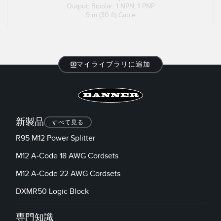
Output: Bipolar: 1 NPN; 1 PNP
9 m (30 ft) Cable
マイライブラリに追加
新製品
すべて見る
R95 M12 Power Splitter
M12 A-Code 18 AWG Cordsets
M12 A-Code 22 AWG Cordsets
DXMR50 Logic Block
専門知識