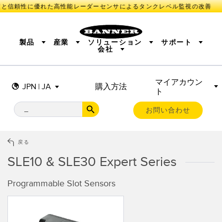
と信頼性に優れた高性能レーダーセンサによるタンクレベル監視の改善
製品
産業
ソリューション
サポート
会社
マイアカウン
センサ
IIOT AND THE SMART FACTORY
測定ソリューション
JPN | JA
購入方法
ト
照明とインジケータ
SMART SENSORS
MACHINE GUARDING
機械の安全
産業用ワイヤレス
TRACK & TRACE
PICK-TO-LIGHT
BARCODE & VISION
お問い合わせ
リモートI/O
INDUSTRIAL ILLUMINATION
CONNECTIVITY
MONITORING SOLUTIONS
STATUS INDICATION
MEASUREMENT & INSPECTION
戻る
新製品
SNAP SIGNAL
付属品
QUALITY CONTROL
SLE10 & SLE30 Expert Series
ソフトウエア
技術
VEHICLE DETECTION
PREDICTIVE MAINTENANCE
Programmable Slot Sensors
RADAR APPLICATIONS
センサ
光電センサ
IIOT AND THE SMART