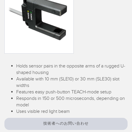
FACTORY
レーザー距離測定
Overall Equipment Effectiveness (OEE)
測定アレイ
リモート監視
3D TOF
タンクレベルの監視
レーダーセンサ
予知保全および予防保全のための状態監視
超音波センサ
予知保全
光ファイバ増幅器
Holds sensor pairs in the opposite arms of a rugged U-
予知保全
shaped housing
光ファイバ
Available with 10 mm (SLE10) or 30 mm (SLE30) slot
前縁の検出
スロット、ラベル、エリア検出センサ
widths
Features easy push-button TEACH-mode setup
工場内通信
レジマーク、カラー、およびルミネセンスセンサ
Responds in 150 or 500 microseconds, depending on
model
機械監視/総合設備効率
ピックトゥライトセンサ
Uses visible red light beam
部品、サービス、パレット引き取りコール
温度 & 振動センサ
技術者へのお問い合わせ
Condition Monitoring Sensors