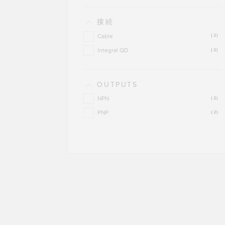
接続
Cable
(2)
Integral QD
(2)
OUTPUTS
NPN
(2)
PNP
(2)