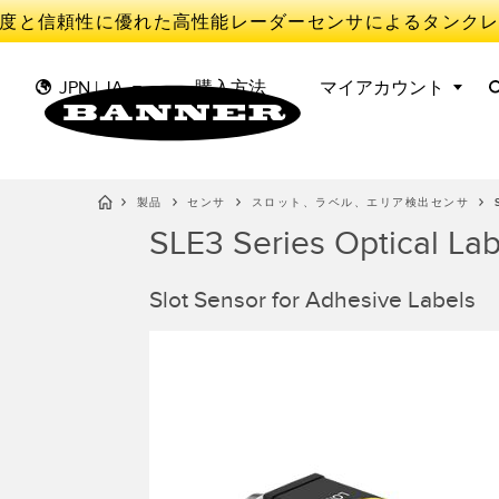
度と信頼性に優れた高性能レーダーセンサによるタンクレ
JPN | JA
購入方法
マイアカウント
製品
センサ
スロット、ラベル、エリア検出センサ
SLE3 Series Optical La
セ
II
センサ
IIOT AND THE SMART
FACTORY
測定ソリューション
Slot Sensor for Adhesive Labels
光電セ
Overal
SMART SENSORS
Effect
照明とインジケータ
レーダ
MACHINE GUARDING
予知保
機械の安全
スロッ
TRACK & TRACE
検出セ
機械監
産業用ワイヤレス
PICK-TO-LIGHT
Condit
BARCODE & VISION
Sensor
INDUSTRIAL ILLUMINATION