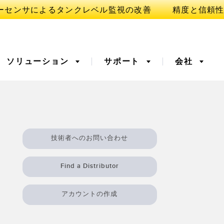
ソリューション
サポート
会社
ORY
イ
ベルの監視
3D TOF
予知保全および予防保全の
技術者へのお問い合わせ
ための状態監視
バ増幅器
光ファイバ
出
工場内通信
Find a Distributor
ゥライトセンサ
温度 & 振動センサ
アカウントの作成
Sensors