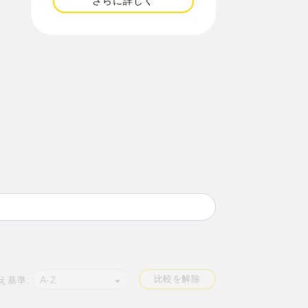
さらに詳しく
比較を解除
A-Z
え基準: