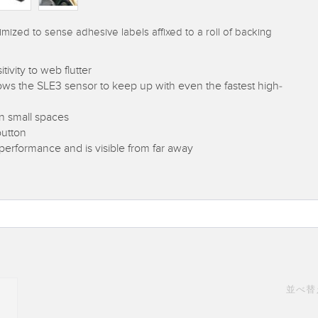
mized to sense adhesive labels affixed to a roll of backing
ivity to web flutter
ws the SLE3 sensor to keep up with even the fastest high-
in small spaces
button
 performance and is visible from far
away
並べ替