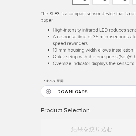
The SLE3 is a compact sensor device that is opti
paper.
High-intensity infrared LED reduces sensit
A response time of 35 microseconds allo
speed rewinders
10 mm housing width allows installation 
Quick setup with the one-press (Set)(+) 
Oversize indicator displays the sensor’s
+
すべて展開
DOWNLOADS
Product Selection
結果を絞り込む