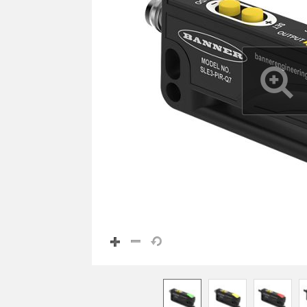
リモートI/O
REL
STATUS INDICATION
CONNECTIVITY
ACC
MEASUREMENT &
ウォッ
MONITORING SOLUTIONS
INSPECTION
付属
IO-Lin
QUALITY CONTROL
新製品
コンバ
VEHICLE DETECTION
SNAP SIGNAL
コード
PREDICTIVE MAINTENANCE
付属品
RADAR APPLICATIONS
ソフトウエア
技術