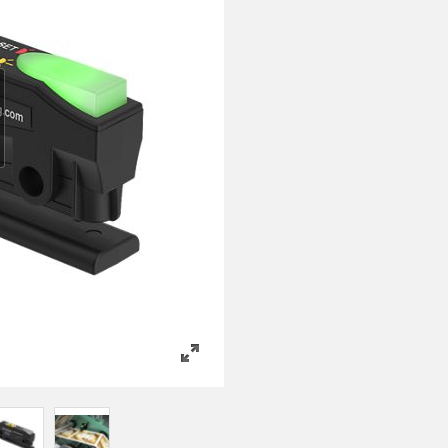
ATED LINKS
ESSORIES
ソフトウェア
シュダウン
品
k
Banner Measurement Sensor 
センサGUIソフトウェア
ータ
セット