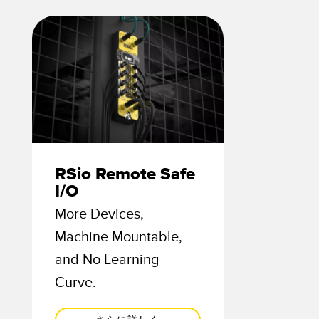
TECHNOLOGY
Software
IO-Link対応センサ
RSio Remote Safe
I/O
More Devices,
Machine Mountable,
and No Learning
Curve.