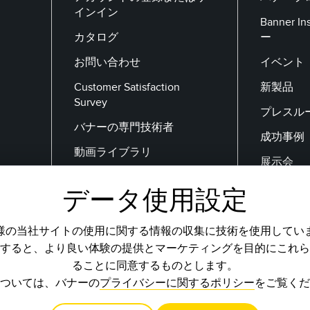
インイン
Banner 
カタログ
ー
お問い合わせ
イベント
Customer Satisfaction
新製品
Survey
プレスル
バナーの専門技術者
成功事例
動画ライブラリ
展示会
データ使用設定
メールアドレス
様の当社サイトの使用に関する情報の収集に技術を使用してい
すると、より良い体験の提供とマーケティングを目的にこれら
ることに同意するものとします。
ついては、バナーの
プライバシーに関するポリシー
をご覧くだ