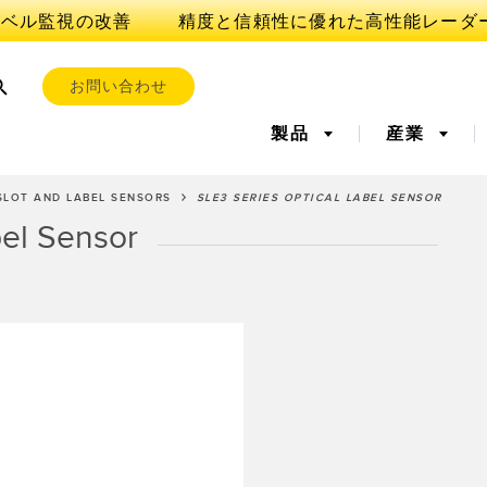
ベル監視の改善
お問い合わせ
製品
産業
SLOT AND LABEL SENSORS
SLE3 SERIES OPTICAL LABEL SENSOR
bel Sensor
ンサ
OT AND THE SMART FACT
ンサ
l Equipment
レーザー距離測定
リモート監視
測定アレ
タンクレ
iveness (OEE)
ーセンサ
超音波センサ
光ファイ
全
予知保全
前縁の検
ト、ラベル、エリア
レジマーク、カラー、およ
ピックト
ンサ
視/総合設備効率
びルミネセンスセンサ
部品、サービス、パレット
引き取りコール
ion Monitoring
Wireless Condition
Vibration 
s
Monitoring Sensors