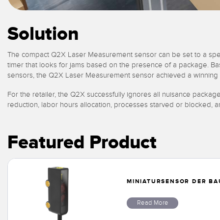
Solution
The compact Q2X Laser Measurement sensor can be set to a specific 
timer that looks for jams based on the presence of a package. Based
sensors, the Q2X Laser Measurement sensor achieved a winning 93
For the retailer, the Q2X successfully ignores all nuisance packages
reduction, labor hours allocation, processes starved or blocked, a
Featured Product
MINIATURSENSOR DER B
Read More