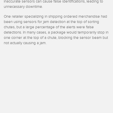
berwachung
inaccurate sensors can cause false identifications, leading to
unnecessary downtime.
One retailer specializing in shipping ordered merchandise had
been using sensors for jam detection at the top of sorting
chutes, but a large percentage of the alerts were false
TECHNOLOGIE
detections. In many cases, a package would temporarily stop in
one corner at the top of a chute, blocking the sensor beam but
Software
not actually causing a jam.
Sensoren mit IO-Link