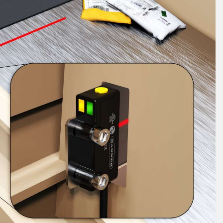
ungszwecke und
Zustandsüberwachung
Zustandsü
und vorbeugende
en mit breitem
Wartung
muster
EHÖRIGE LINKS
EHÖR
SOFTWARE
k
EHÖR
Banner Measurement Sensor 
druckbeständig
GUI-Software für Sensor
ussleitungen
ter