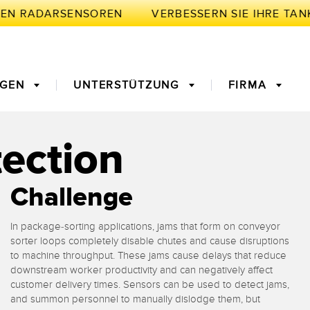
KEN RADARSENSOREN
NGEN
UNTERSTÜTZUNG
FIRMA
ection
BRIK
ivität
nge für
Maschinenüberwachung/Gesamtmaschineneffektivität
3D-Entfernungsmessgerät
Challenge
ke
In package-sorting applications, jams that form on conveyor
verstärker
Vorderkantenerkennung
Lichtleiter
sorter loops completely disable chutes and cause disruptions
oder
gssensoren
Temperatursensoren
to machine throughput. These jams cause delays that reduce
downstream worker productivity and can negatively affect
customer delivery times. Sensors can be used to detect jams,
en für die
Vibrationssensoren
and summon personnel to manually dislodge them, but