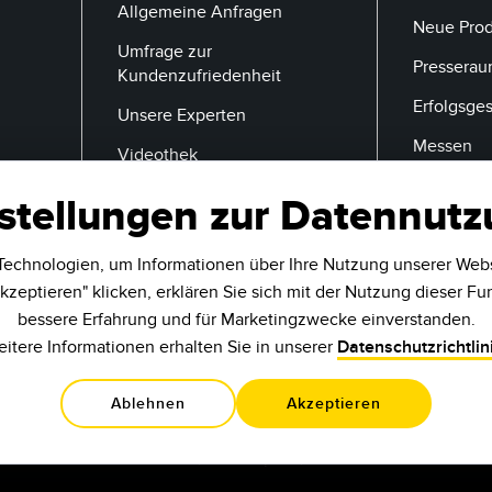
Allgemeine Anfragen
Neue Pro
Umfrage zur
Pressera
Kundenzufriedenheit
Erfolgsge
Unsere Experten
Messen
Videothek
stellungen zur Datennut
E-Mail
echnologien, um Informationen über Ihre Nutzung unserer Web
kzeptieren" klicken, erklären Sie sich mit der Nutzung dieser Fu
bessere Erfahrung und für Marketingzwecke einverstanden.
itere Informationen erhalten Sie in unserer
Datenschutzrichtlin
Ablehnen
Akzeptieren
.
9714 10th Ave N
Minneapolis, MN 55441 USA