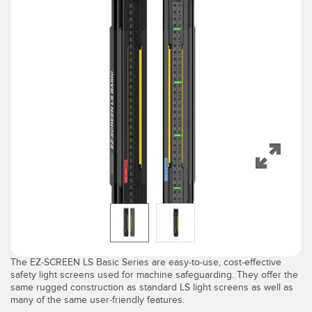
TECHNOLOGIEN
IIOT und INTELLIGENTE
FABRIK
SENSOREN
Fernüberwachung
Optoelektronische Sensoren
Füllstandsüberwachung für Tanks
Laser-Entfernungsmessung
Gesamtanlageneffektivität (GAE)
Lichtvorhänge für Messzwecke
Maschinenüberwachung/Gesamtmaschineneffektivität
3D-Entfernungsmessgerät
Prognosengestützte Wartung
Radarsensoren
Prognosengestützte Wartung
Ultraschallsensoren
Teileanforderung, Serviceanforderung oder Palettenabholung
Lichtleiterverstärker
Vorderkantenerkennung
The EZ-SCREEN LS Basic Series are easy-to-use, cost-effective
Lichtleiter
safety light screens used for machine safeguarding. They offer the
Werkskommunikation
same rugged construction as standard LS light screens as well as
Schlitz- und Etikettensensoren
many of the same user-friendly features.
Zustandsüberwachung: prognosengestützte und vorbeugende