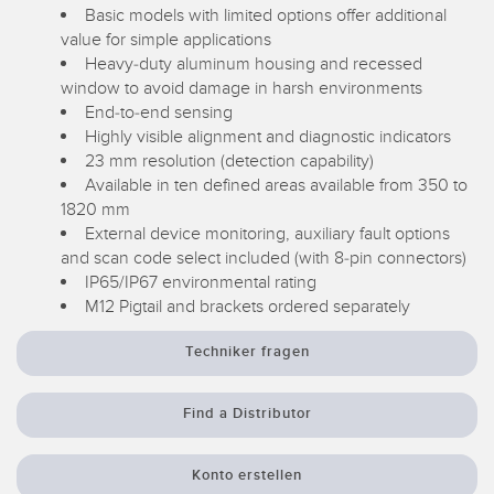
Registermarken-, Farb- und Lumineszenzsensoren
Wartung
Basic models with limited options offer additional
value for simple applications
Bestückungssensoren
Heavy-duty aluminum housing and recessed
window to avoid damage in harsh environments
Temperatursensoren
ZUGEHÖRIGE LINKS
End-to-end sensing
Highly visible alignment and diagnostic indicators
Lichtvorhänge für Erfassungszwecke und Sensoren mit breitem
IO-Link
23 mm resolution (detection capability)
Strahlmuster
Available in ten defined areas available from 350 to
Spritzdruckbeständig
Sensoren für die Zustandsüberwachung
1820 mm
External device monitoring, auxiliary fault options
Funksensoren für die Zustandsüberwachung
and scan code select included (with 8-pin connectors)
IP65/IP67 environmental rating
Vibrationssensoren
M12 Pigtail and brackets ordered separately
Techniker fragen
ZUBEHÖR
Find a Distributor
ZUBEHÖR
Konto erstellen
Anschlussleitungen