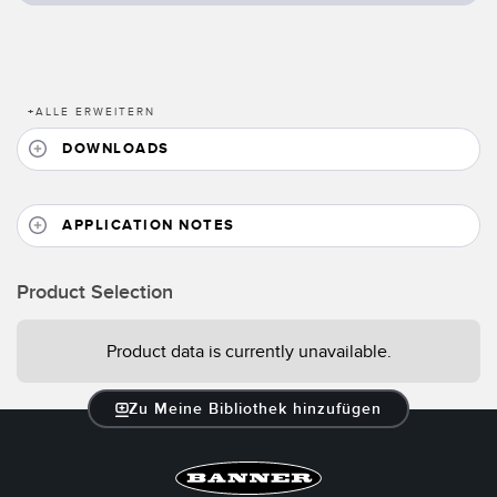
Konverter
SOFTWARE
+
ALLE ERWEITERN
Banner Measurement Sensor Software
DOWNLOADS
GUI-Software für Sensor
APPLICATION NOTES
TECHNOLOGIE
Product Selection
Sensoren mit IO-Link
Product data is currently unavailable.
Zu Meine Bibliothek hinzufügen