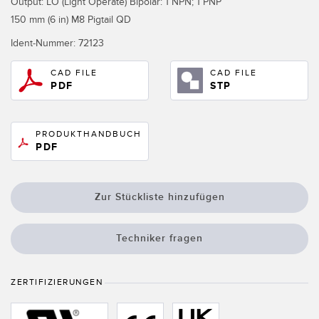
Output: LO (Light Operate) Bipolar: 1 NPN; 1 PNP
Registermarken-, Farb- und Lumineszenzsensoren
Wartung
150 mm (6 in) M8 Pigtail QD
Bestückungssensoren
Ident-Nummer:
72123
Temperatursensoren
ZUGEHÖRIGE LINKS
CAD FILE
CAD FILE
PDF
STP
Lichtvorhänge für Erfassungszwecke und Sensoren mit breitem
IO-Link
Strahlmuster
Spritzdruckbeständig
Sensoren für die Zustandsüberwachung
PRODUKTHANDBUCH
PDF
Funksensoren für die Zustandsüberwachung
Vibrationssensoren
Zur Stückliste hinzufügen
Techniker fragen
ZUBEHÖR
ZUBEHÖR
ZERTIFIZIERUNGEN
Anschlussleitungen