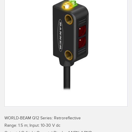
TECHNOLOGIEN
IIOT und INTELLIGENTE
FABRIK
SENSOREN
Fernüberwachung
Optoelektronische Sensoren
Füllstandsüberwachung für Tanks
Laser-Entfernungsmessung
Gesamtanlageneffektivität (GAE)
Lichtvorhänge für Messzwecke
Maschinenüberwachung/Gesamtmaschineneffektivität
3D-Entfernungsmessgerät
Prognosengestützte Wartung
Radarsensoren
Prognosengestützte Wartung
Ultraschallsensoren
Teileanforderung, Serviceanforderung oder Palettenabholung
Lichtleiterverstärker
Vorderkantenerkennung
Lichtleiter
Werkskommunikation
WORLD-BEAM Q12 Series: Retroreflective
Schlitz- und Etikettensensoren
Range: 1.5 m; Input: 10-30 V dc
Zustandsüberwachung: prognosengestützte und vorbeugende