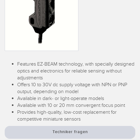
TECHNOLOGIEN
IIOT und INTELLIGENTE
FABRIK
SENSOREN
Fernüberwachung
Optoelektronische Sensoren
Füllstandsüberwachung für Tanks
Laser-Entfernungsmessung
Gesamtanlageneffektivität (GAE)
Lichtvorhänge für Messzwecke
Features EZ-BEAM technology, with specially designed
Maschinenüberwachung/Gesamtmaschineneffektivität
3D-Entfernungsmessgerät
optics and electronics for reliable sensing without
Prognosengestützte Wartung
adjustments
Radarsensoren
Offers 10 to 30V dc supply voltage with NPN or PNP
Prognosengestützte Wartung
output, depending on model
Ultraschallsensoren
Available in dark- or light-operate models
Teileanforderung, Serviceanforderung oder Palettenabholung
Available with 10 or 20 mm convergent focus point
Lichtleiterverstärker
Provides high-quality, low-cost replacement for
Vorderkantenerkennung
competitive miniature sensors
Lichtleiter
Werkskommunikation
Schlitz- und Etikettensensoren
Techniker fragen
Zustandsüberwachung: prognosengestützte und vorbeugende