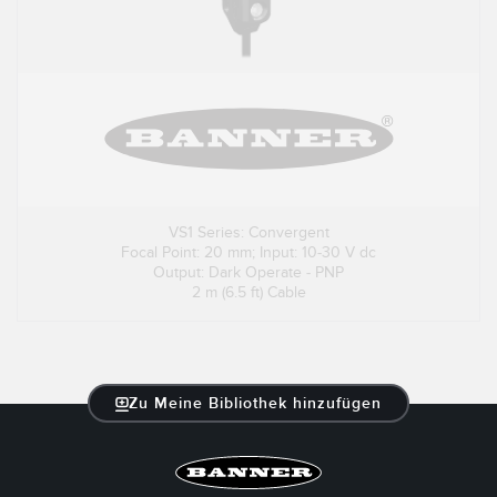
VS1 Series: Convergent
Focal Point: 20 mm; Input: 10-30 V dc
Output: Dark Operate - PNP
2 m (6.5 ft) Cable
Zu Meine Bibliothek hinzufügen