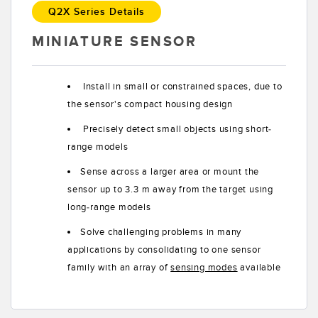
Q2X Series Details
Konverter
MINIATURE SENSOR
SOFTWARE
Install in small or constrained spaces, due to
Banner Measurement Sensor Software
the sensor's compact housing design
GUI-Software für Sensor
Precisely detect small objects using short-
range models
TECHNOLOGIE
Sense across a larger area or mount the
Sensoren mit IO-Link
sensor up to 3.3 m away from the target using
long-range models
Solve challenging problems in many
applications by consolidating to one sensor
family with an array of
sensing modes
available