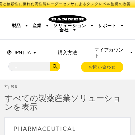
度と信頼性に優れた高性能レーダーセンサによるタンクレベル監視の改善
製品
産業
ソリューション
サポート
会社
マイアカウン
センサ
IIOT AND THE SMART FACTORY
測定ソリューション
JPN | JA
購入方法
ト
照明とインジケータ
SMART SENSORS
MACHINE GUARDING
機械の安全
産業用ワイヤレス
TRACK & TRACE
PICK-TO-LIGHT
BARCODE & VISION
お問い合わせ
リモートI/O
INDUSTRIAL ILLUMINATION
CONNECTIVITY
MONITORING SOLUTIONS
STATUS INDICATION
MEASUREMENT & INSPECTION
戻る
新製品
SNAP SIGNAL
付属品
QUALITY CONTROL
すべての製薬産業ソリューショ
ソフトウエア
技術
VEHICLE DETECTION
ンを表示
PREDICTIVE MAINTENANCE
RADAR APPLICATIONS
センサ
光電センサ
PHARMACEUTICAL
IIOT AND THE SMART