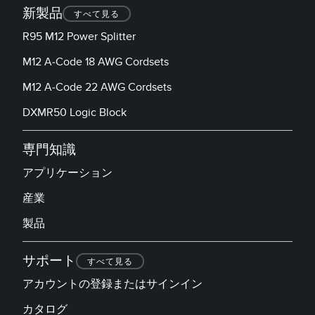
新製品
すべて見る
RELATED LINKS
Wireless Condition Monitoring Sensors
R95 M12 Power Splitter
Vibration Sensors
ウォッシュダウン
M12 A-Code 18 AWG Cordsets
IO-Link
M12 A-Code 22 AWG Cordsets
DXMR50 Logic Block
ACCESSORIES
付属品
専門知識
コンバータ
アプリケーション
コードセット
産業
製品
ソフトウェア
サポート
すべて見る
Banner Measurement Sensor Software
アカウントの登録またはサインイン
センサGUIソフトウェア
カタログ