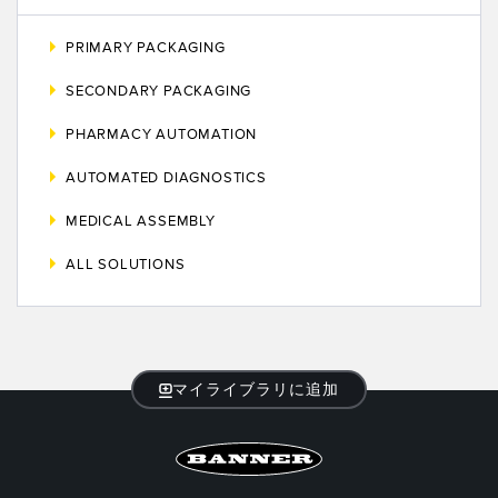
FACTORY
レーザー距離測定
Overall Equipment Effectiveness (OEE)
PRIMARY PACKAGING
測定アレイ
リモート監視
SECONDARY PACKAGING
3D TOF
タンクレベルの監視
PHARMACY AUTOMATION
レーダーセンサ
予知保全および予防保全のための状態監視
AUTOMATED DIAGNOSTICS
超音波センサ
予知保全
MEDICAL ASSEMBLY
光ファイバ増幅器
予知保全
ALL SOLUTIONS
光ファイバ
前縁の検出
スロット、ラベル、エリア検出センサ
工場内通信
レジマーク、カラー、およびルミネセンスセンサ
マイライブラリに追加
機械監視/総合設備効率
ピックトゥライトセンサ
部品、サービス、パレット引き取りコール
温度 & 振動センサ
Condition Monitoring Sensors