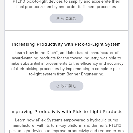
PTL110 pick-to-light devices to simplify and accelerate their
FACTORY
レーザー距離測定
final product assembly and order fulfillment processes.
Overall Equipment Effectiveness (OEE)
測定アレイ
さらに読む
リモート監視
3D TOF
タンクレベルの監視
レーダーセンサ
Increasing Productivity with Pick-to-Light System
予知保全および予防保全のための状態監視
超音波センサ
Learn how In the Ditch™, an Idaho-based manufacturer of
award-winning products for the towing industry, was able to
予知保全
光ファイバ増幅器
make substantial improvements to the efficiency and accuracy
of their picking processes by implementing a complete pick-
予知保全
光ファイバ
to-light system from Banner Engineering.
前縁の検出
スロット、ラベル、エリア検出センサ
さらに読む
工場内通信
レジマーク、カラー、およびルミネセンスセンサ
機械監視/総合設備効率
ピックトゥライトセンサ
Improving Productivity with Pick-to-Light Products
部品、サービス、パレット引き取りコール
温度 & 振動センサ
Learn how eFlex Systems empowered a hydraulic pump
manufacturer with its turn-key platform and Banner's PTL110
pick-to-light devices to improve productivity and reduce errors
Condition Monitoring Sensors