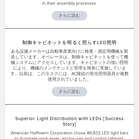
in their assembly processes.
RELATED LINKS
Wireless Condition Monitoring Sensors
さらに読む
Vibration Sensors
ウォッシュダウン
IO-Link
制御キャビネットを明るく照らすLED照明
ACCESSORIES
ある設備メーカーは自動車産業向けに検査・測定用機械を製
造しています。オペレータは、制御キャビネットを使って機
付属品
械システムにアクセスしています。キャビネットの強い照明
により、機械のメンテナンスと管理を簡単に実施していま
す。以前は、このタスクには、AC接続の蛍光照明器具が複数
コンバータ
使用されていました。
コードセット
さらに読む
ソフトウェア
Banner Measurement Sensor Software
Superior Light Distribution with LEDs [Success
Story]
センサGUIソフトウェア
American Hoffmann Corporation chose WLB32 LED light bars
to illuminate work areas, enclosures and control cabinets,