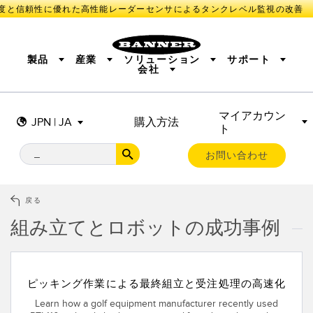
度と信頼性に優れた高性能レーダーセンサによるタンクレベル監視の改善
製品
産業
ソリューション
サポート
会社
マイアカウン
センサ
IIOT AND THE SMART FACTORY
測定ソリューション
JPN | JA
購入方法
ト
照明とインジケータ
SMART SENSORS
MACHINE GUARDING
機械の安全
産業用ワイヤレス
TRACK & TRACE
PICK-TO-LIGHT
BARCODE & VISION
お問い合わせ
リモートI/O
INDUSTRIAL ILLUMINATION
CONNECTIVITY
MONITORING SOLUTIONS
STATUS INDICATION
MEASUREMENT & INSPECTION
戻る
新製品
SNAP SIGNAL
付属品
QUALITY CONTROL
組み立てとロボットの成功事例
ソフトウエア
技術
VEHICLE DETECTION
PREDICTIVE MAINTENANCE
RADAR APPLICATIONS
センサ
ピッキング作業による最終組立と受注処理の高速化
光電センサ
Learn how a golf equipment manufacturer recently used
IIOT AND THE SMART