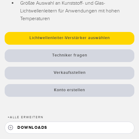
Größte Auswahl an Kunststoff- und Glas-
Registermarken-, Farb- und Lumineszenzsensoren
Wartung
Lichtwellenleitern für Anwendungen mit hohen
Bestückungssensoren
Temperaturen
Temperatursensoren
ZUGEHÖRIGE LINKS
Lichtwellenleiter-Verstärker auswählen
Lichtvorhänge für Erfassungszwecke und Sensoren mit breitem
IO-Link
Strahlmuster
Techniker fragen
Spritzdruckbeständig
Sensoren für die Zustandsüberwachung
Funksensoren für die Zustandsüberwachung
Verkaufsstellen
Vibrationssensoren
Konto erstellen
ZUBEHÖR
+
ALLE ERWEITERN
ZUBEHÖR
DOWNLOADS
Anschlussleitungen