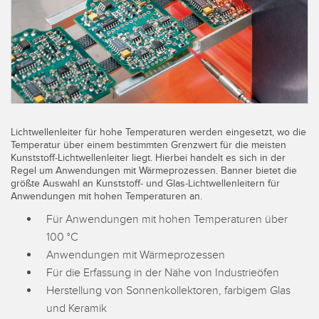
TECHNOLOGIEN
IIOT und INTELLIGENTE
FABRIK
SENSOREN
Fernüberwachung
Optoelektronische Sensoren
Füllstandsüberwachung für Tanks
Laser-Entfernungsmessung
Gesamtanlageneffektivität (GAE)
Lichtwellenleiter für hohe Temperaturen werden eingesetzt, wo die
Lichtvorhänge für Messzwecke
Temperatur über einem bestimmten Grenzwert für die meisten
Maschinenüberwachung/Gesamtmaschineneffektivität
Kunststoff-Lichtwellenleiter liegt. Hierbei handelt es sich in der
3D-Entfernungsmessgerät
Regel um Anwendungen mit Wärmeprozessen. Banner bietet die
Prognosengestützte Wartung
größte Auswahl an Kunststoff- und Glas-Lichtwellenleitern für
Radarsensoren
Anwendungen mit hohen Temperaturen an.
Prognosengestützte Wartung
Ultraschallsensoren
Für Anwendungen mit hohen Temperaturen über
Teileanforderung, Serviceanforderung oder Palettenabholung
100 °C
Lichtleiterverstärker
Anwendungen mit Wärmeprozessen
Vorderkantenerkennung
Lichtleiter
Für die Erfassung in der Nähe von Industrieöfen
Werkskommunikation
Herstellung von Sonnenkollektoren, farbigem Glas
Schlitz- und Etikettensensoren
und Keramik
Zustandsüberwachung: prognosengestützte und vorbeugende