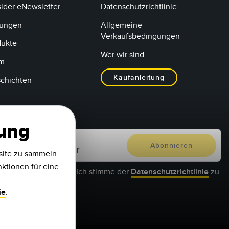
sider eNewsletter
Datenschutzrichtlinie
tungen
Allgemeine
Verkaufsbedingungen
dukte
Wer wir sind
um
Kaufanleitung
schichten
zung
site zu sammeln.
nktionen für eine
Ich stimme der
Datenschutzrichtlinie
zu.
ie
.