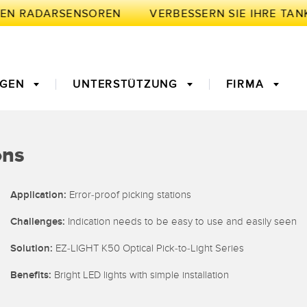
EN RADARSENSOREN
NGEN
UNTERSTÜTZUNG
FIRMA
BRIK
ons
ivität
nge für
Maschinenüberwachung/Gesamtmaschineneffektivität
3D-Entfernungsmessgerät
Application:
Error-proof picking stations
ke
Challenges:
Indication needs to be easy to use and easily seen
verstärker
Vorderkantenerkennung
Lichtleiter
oder
Solution:
EZ-LIGHT K50 Optical Pick-to-Light Series
gssensoren
Temperatursensoren
Benefits:
Bright LED lights with simple installation
en für die
Vibrationssensoren