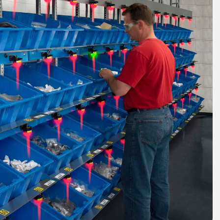
ungszwecke und
Zustandsüberwachung
Zustandsü
und vorbeugende
en mit breitem
Wartung
muster
EHÖRIGE LINKS
EHÖR
SOFTWARE
k
EHÖR
Banner Measurement Sensor 
druckbeständig
GUI-Software für Sensor
ussleitungen
ter