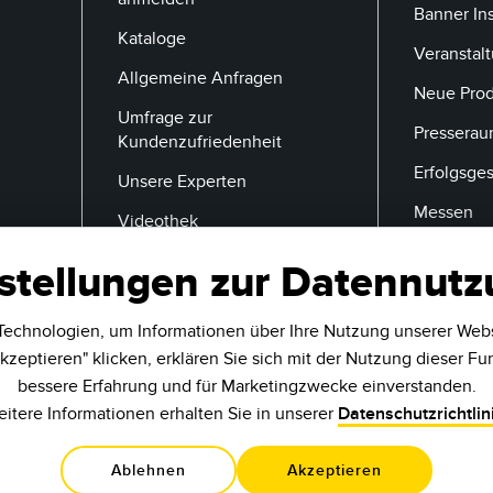
Banner In
Kataloge
Veranstal
Allgemeine Anfragen
Neue Pro
Umfrage zur
Pressera
Kundenzufriedenheit
Erfolgsge
Unsere Experten
Messen
Videothek
stellungen zur Datennut
E-Mail
echnologien, um Informationen über Ihre Nutzung unserer Web
kzeptieren" klicken, erklären Sie sich mit der Nutzung dieser Fu
bessere Erfahrung und für Marketingzwecke einverstanden.
itere Informationen erhalten Sie in unserer
Datenschutzrichtlin
Ablehnen
Akzeptieren